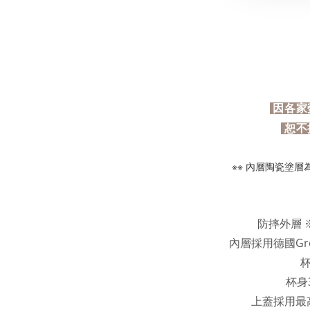
因各家
恕不
※※ 內層陶瓷塗
防摔外層 
內層採用德國Gr
杯身
上蓋採用最高