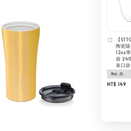
【STT
陶瓷隨行
12o
袋 240
束口袋
NT$ 149