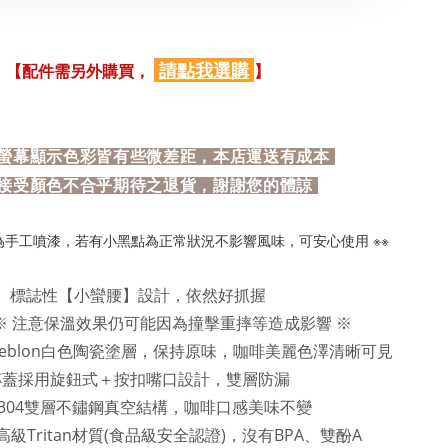
請點我選購
【配件需另外購買，
】
螢幕顯示色彩皆有些微差距，本店運送有成本
接受顏色不合乎期待之退貨，謝謝您的體諒
層為手工噴漆，若有小黑點為正常狀況不影響風味，可安心使用 ※※
標誌性【小蠻腰】設計，依然好抓握
※ 注意保溫效果仍可能因為撞擊重摔等造成影響 ※
eblon白色陶瓷塗層，保持原味，咖啡美麗色澤清晰可見
杯蓋採用旋鈕式＋按扣嘴口設計，雙層防漏
304雙層不鏽鋼真空結構，咖啡口感美味不變
級Tritan材質(食品級安全認證)，沒有BPA、雙酚A