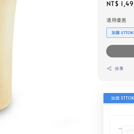
Regular
NT$ 1,4
price
適用優惠
加購 STTO
分享
加購 STTO