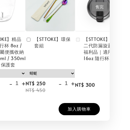
售完
OKE】精品
【STTOKE】環保
【STTOKE】原廠
杯 8oz /
套組
二代防漏旋蓋杯蓋
z專屬便攜收納
福利品｜適用 12oz
ml / 350ml
16oz 隨行杯
 保護套
-
+
-
+
NT$ 250
NT$ 300
NT$ 450
加入購物車