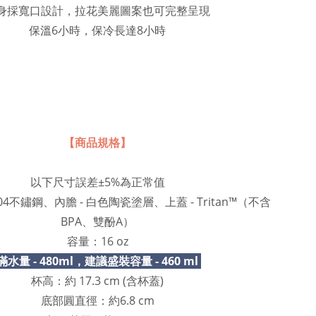
身採寬口設計，拉花美麗圖案也可完整呈現
保溫6小時，保冷長達8小時
【商品規格】
以下尺寸誤差±5%為正常值
04不鏽鋼、內膽 - 白色陶瓷塗層、上蓋 - Tritan™（不含
BPA、雙酚A）
容量：16 oz
滿水量 - 480ml，建議盛裝容量 - 460 ml
杯高：約 17.3 cm (含杯蓋)
底部圓直徑：約6.8 cm