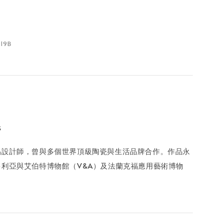
19B
s
品設計師，曾與多個世界頂級陶瓷與生活品牌合作。作品永
利亞與艾伯特博物館（V&A）及法蘭克福應用藝術博物