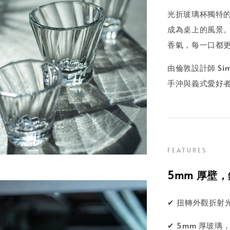
光折玻璃杯獨特
成為桌上的風景
香氣，每一口都
由倫敦設計師 Si
手沖與義式愛好
FEATURES
5mm 厚壁
✔ 扭轉外觀折射
✔ 5mm 厚玻