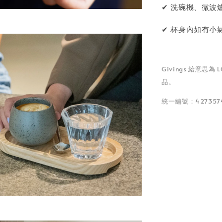
✔ 洗碗機、微波
✔ 杯身內如有小
Givings 給意思
品。
統一編號：42735