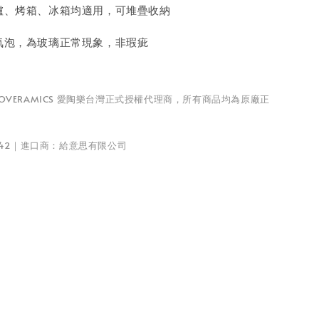
爐、烤箱、冰箱均適用，可堆疊收納
氣泡，為玻璃正常現象，非瑕疵
為 LOVERAMICS 愛陶樂台灣正式授權代理商，所有商品均為原廠正
742｜進口商：給意思有限公司