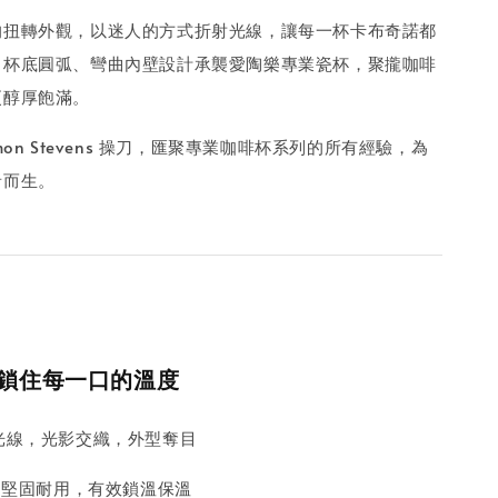
的扭轉外觀，以迷人的方式折射光線，讓每一杯卡布奇諾都
。杯底圓弧、彎曲內壁設計承襲愛陶樂專業瓷杯，聚攏咖啡
更醇厚飽滿。
mon Stevens 操刀，匯聚專業咖啡杯系列的所有經驗，為
者而生。
，鎖住每一口的溫度
光線，光影交織，外型奪目
璃，堅固耐用，有效鎖溫保溫