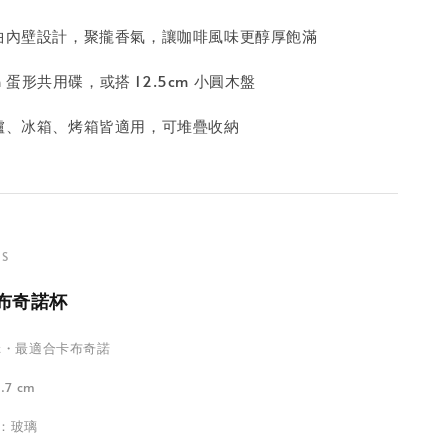
曲內壁設計，聚攏香氣，讓咖啡風味更醇厚飽滿
cm 蛋形共用碟，或搭 12.5cm 小圓木盤
爐、冰箱、烤箱皆適用，可堆疊收納
NS
卡布奇諾杯
6 oz・最適合卡布奇諾
.7 cm
質：玻璃