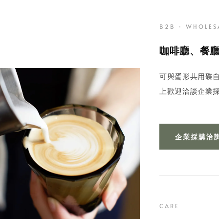
B2B · WHOLES
咖啡廳、餐
可與蛋形共用碟自
上歡迎洽談企業
企業採購洽詢 
CARE