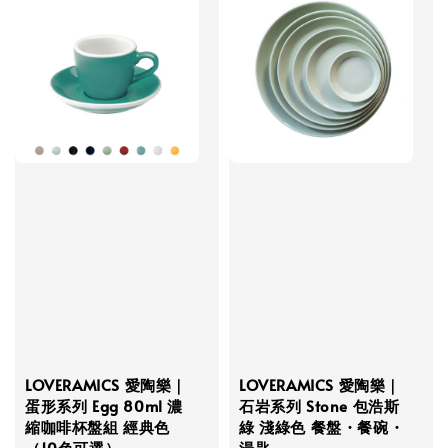
LOVERAMICS 愛陶樂｜
LOVERAMICS 愛陶樂｜
蛋形系列 Egg 80ml 濃
石岩系列 Stone 包浩斯
縮咖啡杯盤組 經典色
綠 淺綠色 餐盤・餐碗・
（10色可選）
湯匙