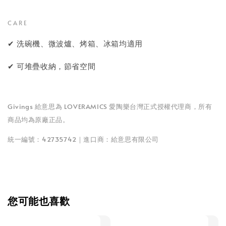
CARE
✔ 洗碗機、微波爐、烤箱、冰箱均適用
✔ 可堆疊收納，節省空間
Givings 給意思為 LOVERAMICS 愛陶樂台灣正式授權代理商，所有
商品均為原廠正品。
統一編號：42735742｜進口商：給意思有限公司
您可能也喜歡