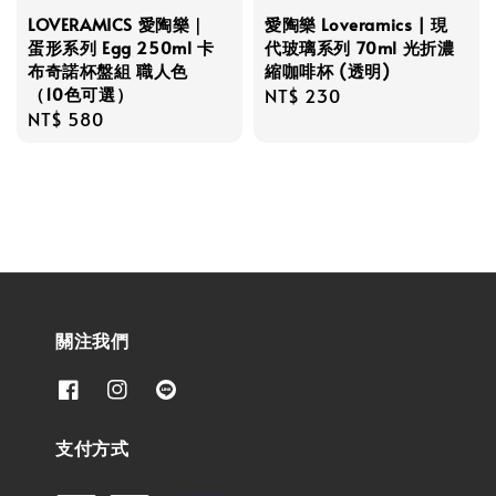
LOVERAMICS 愛陶樂｜
愛陶樂 Loveramics | 現
蛋形系列 Egg 250ml 卡
代玻璃系列 70ml 光折濃
布奇諾杯盤組 職人色
縮咖啡杯 (透明)
（10色可選）
Regular
NT$ 230
Regular
NT$ 580
price
price
關注我們
支付方式