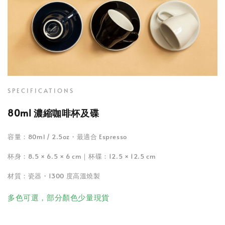
SPECIFICATIONS
80ml 濃縮咖啡杯及碟
容量：80ml / 2.5oz・最適合 Espresso
杯身：8.5 × 6.5 × 6 cm｜杯碟：12.5 × 12.5 cm
材質：瓷器・1300 度高溫燒製
多色可選，部分顏色少量現貨