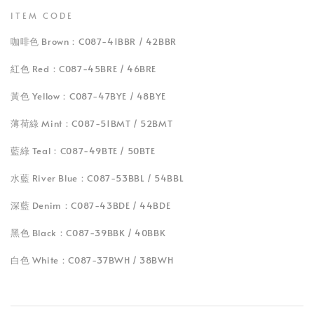
ITEM CODE
咖啡色 Brown：C087-41BBR / 42BBR
紅色 Red：C087-45BRE / 46BRE
黃色 Yellow：C087-47BYE / 48BYE
薄荷綠 Mint：C087-51BMT / 52BMT
藍綠 Teal：C087-49BTE / 50BTE
水藍 River Blue：C087-53BBL / 54BBL
深藍 Denim：C087-43BDE / 44BDE
黑色 Black：C087-39BBK / 40BBK
白色 White：C087-37BWH / 38BWH