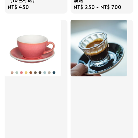
Regular
NT$ 450
Regular
NT$ 250
-
NT$ 700
price
price