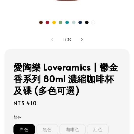
1
/
30
愛陶樂 Loveramics | 鬱金
香系列 80ml 濃縮咖啡杯
及碟 (多色可選)
Regular
NT$ 410
price
顏色
白色
黑色
咖啡色
紅色