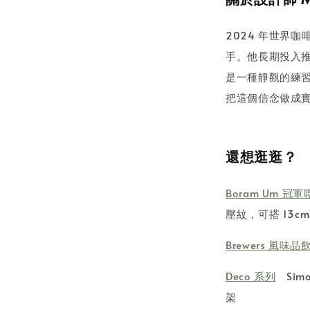
2024 年世界
手。他長期投入
是一種靜觀的練
把這個信念做成
還想逛逛？
Boram Um 冠軍
壓紋，可搭 13c
Brewers 風味品
Deco 系列
Sim
架