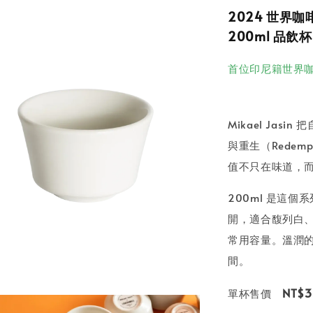
2024 世界咖啡
200ml 品飲杯
首位印尼籍世界
Mikael Jasi
與重生（Rede
值不只在味道，
200ml 是這
開，適合馥列白
常用容量。溫潤
間。
NT$3
單杯售價