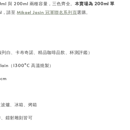
0ml 與 200ml 兩種容量，三色齊全。
本賣場為 200ml 單
ml，請至
Mikael Jasin 冠軍聯名系列頁
選購。
（馥列白、卡布奇諾、精品咖啡品飲、杯測評鑑）
lain（1300°C 高溫燒製）
 cm
微波爐、冰箱、烤箱
印、鐳射雕刻皆可