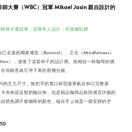
師大賽（WBC）冠軍 Mikael Jasin 親自設計的
咖啡師大賽冠軍・冠軍本人設計，非授權貼牌
n 把自己走過的職業倦怠（Burnout）、正念（Mindfulness）
mption），放進了這套杯子的設計裡。他相信一杯咖啡的價
而在你願意為它停下來的那幾分鐘。
個系列的主力尺寸。無把手的寬口杯型讓香氣在杯口完整展
、卡布奇諾這類奶咖比例，也是精品咖啡品飲與感官評鑑的
的自然色調不搶咖啡的顏色，端在手上就是一個安靜的空
50