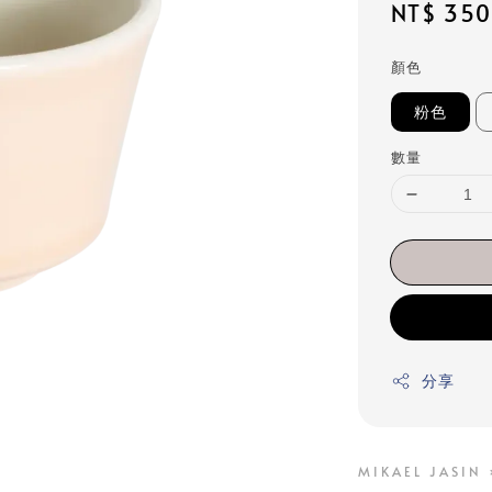
Regular
NT$ 350
price
顏色
粉色
數量
分享
MIKAEL JASIN