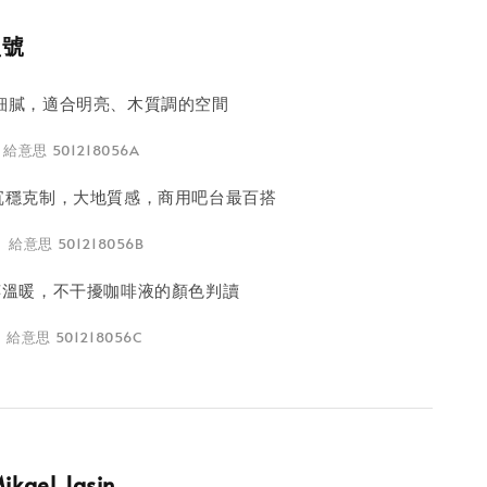
型號
溫柔細膩，適合明亮、木質調的空間
 給意思 501218056A
e 沉穩克制，大地質感，商用吧台最百搭
P 給意思 501218056B
 純粹溫暖，不干擾咖啡液的顏色判讀
R 給意思 501218056C
ael Jasin