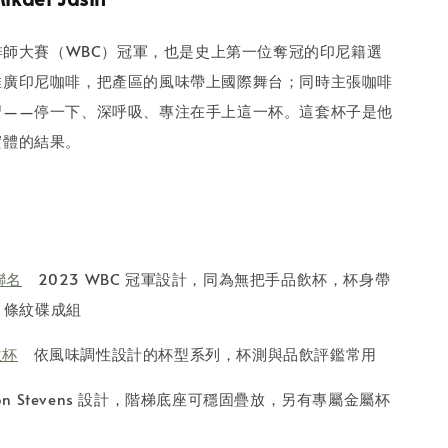
咖啡師大賽（WBC）冠軍，也是史上第一位奪冠的印尼籍選
推廣印尼咖啡，把產區的風味帶上國際舞台；同時主張咖啡
習——停一下、深呼吸、專注在手上這一杯。這套杯子是他
實體的結果。
聯名
2023 WBC 冠軍設計，同為無把手品飲杯，杯身帶
m 條紋碟成組
飲杯
依風味調性設計的杯型系列，杯測與品飲評鑑常用
on Stevens 設計，階梯底座可穩固疊放，另有專屬金屬杯