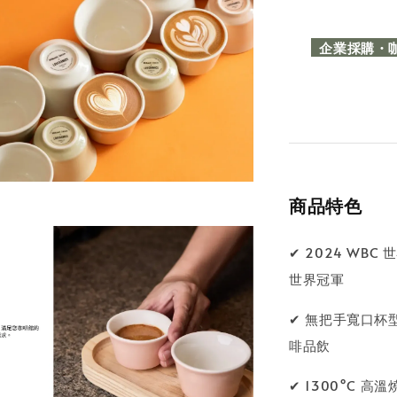
企業採購・咖啡
商品特色
✔ 2024 WBC
世界冠軍
✔ 無把手寬口杯
啡品飲
✔ 1300°C