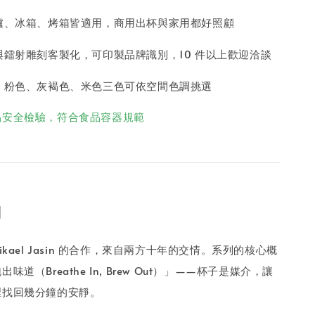
爐、冰箱、烤箱皆適用，商用出杯與家用都好照顧
與鐳射雕刻客製化，可印製品牌識別，10 件以上歡迎洽談
，粉色、灰褐色、米色三色可依空間色調挑選
品安全檢驗，符合食品容器規範
列
 與 Mikael Jasin 的合作，來自兩方十年的交情。系列的核心概
道（Breathe In, Brew Out）」——杯子是媒介，讓
裡找回幾分鐘的安靜。