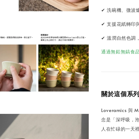
✔ 洗碗機、微波
✔ 支援花紙轉印
✔ 溫潤自然色調
通過無鉛無鎬食
關於這個系
Loveramics
念是「深呼吸，泡出味
人在忙碌的一天