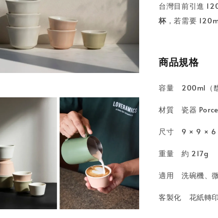
台灣目前引進 12
杯
，若需要 120
商品規格
容量 200ml
材質 瓷器 Porce
尺寸 9 × 9 × 6
重量 約 217g
適用 洗碗機、
客製化 花紙轉