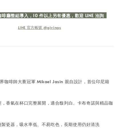
廳整組導入，10 件以上另有優惠，歡迎 LINE 洽詢
LINE 官方帳號 @givings
 世界咖啡師大賽冠軍 Mikael Jasin 親自設計，首位印尼籍
型，香氣在杯口完整展開，適合馥列白、卡布奇諾與精品咖
 高溫燒製瓷器，吸水率低、不易吃色，長期使用仍好清洗