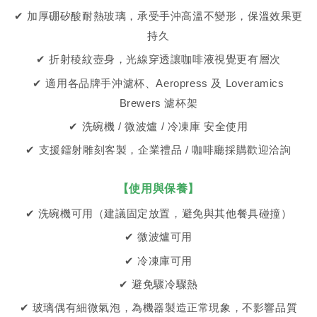
✔ 加厚硼矽酸耐熱玻璃，承受手沖高溫不變形，保溫效果更
持久
✔ 折射稜紋壺身，光線穿透讓咖啡液視覺更有層次
✔ 適用各品牌手沖濾杯、Aeropress 及 Loveramics
Brewers 濾杯架
✔ 洗碗機 / 微波爐 / 冷凍庫 安全使用
✔ 支援鐳射雕刻客製，企業禮品 / 咖啡廳採購歡迎洽詢
【使用與保養】
✔ 洗碗機可用（建議固定放置，避免與其他餐具碰撞）
✔ 微波爐可用
✔ 冷凍庫可用
✔ 避免驟冷驟熱
✔ 玻璃偶有細微氣泡，為機器製造正常現象，不影響品質