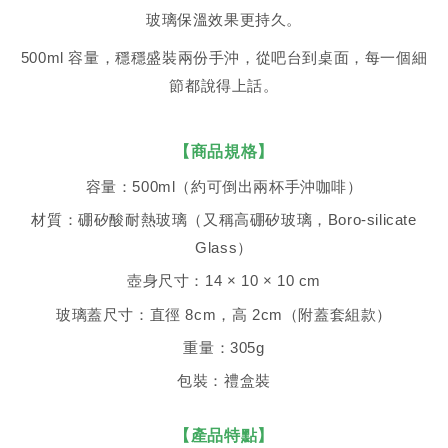
玻璃保溫效果更持久。
500ml 容量，穩穩盛裝兩份手沖，從吧台到桌面，每一個細
節都說得上話。
【商品規格】
容量：500ml（約可倒出兩杯手沖咖啡）
材質：硼矽酸耐熱玻璃（又稱高硼矽玻璃，Boro-silicate
Glass）
壺身尺寸：14 × 10 × 10 cm
玻璃蓋尺寸：直徑 8cm，高 2cm（附蓋套組款）
重量：305g
包裝：禮盒裝
【產品特點】