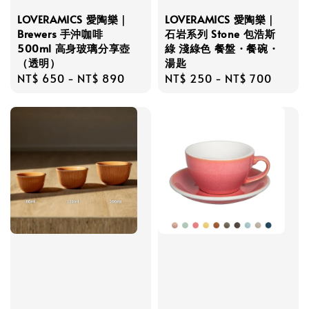
LOVERAMICS 愛陶樂｜
LOVERAMICS 愛陶樂｜
Brewers 手沖咖啡
石岩系列 Stone 包浩斯
500ml 高身玻璃分享壺
綠 淺綠色 餐盤・餐碗・
（透明）
湯匙
Regular
NT$ 650
-
NT$ 890
Regular
NT$ 250
-
NT$ 700
price
price