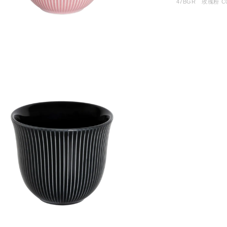
47BGR 玫瑰粉 C0