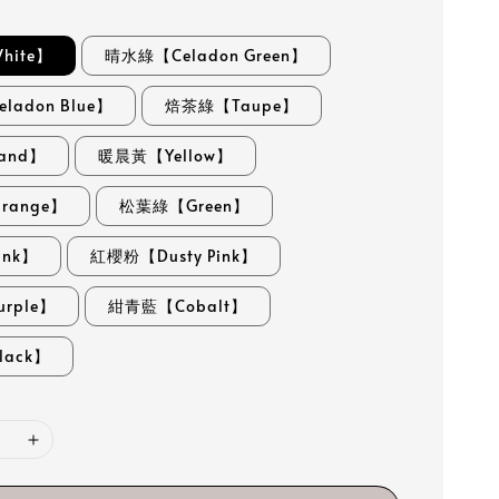
ite】
晴水綠【Celadon Green】
ladon Blue】
焙茶綠【Taupe】
and】
暖晨黃【Yellow】
range】
松葉綠【Green】
nk】
紅櫻粉【Dusty Pink】
rple】
紺青藍【Cobalt】
ack】