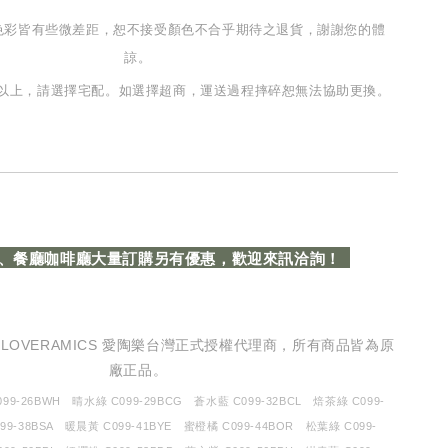
色彩皆有些微差距，恕不接受顏色不合乎期待之退貨，謝謝您的體
諒。
 個以上，請選擇宅配。如選擇超商，運送過程摔碎恕無法協助更換。
、餐廳咖啡廳大量訂購另有優惠，歡迎來訊洽詢！
思為 LOVERAMICS 愛陶樂台灣正式授權代理商，所有商品皆為原
廠正品。
9-26BWH 晴水綠 C099-29BCG 蒼水藍 C099-32BCL 焙茶綠 C099-
99-38BSA 暖晨黃 C099-41BYE 蜜橙橘 C099-44BOR 松葉綠 C099-