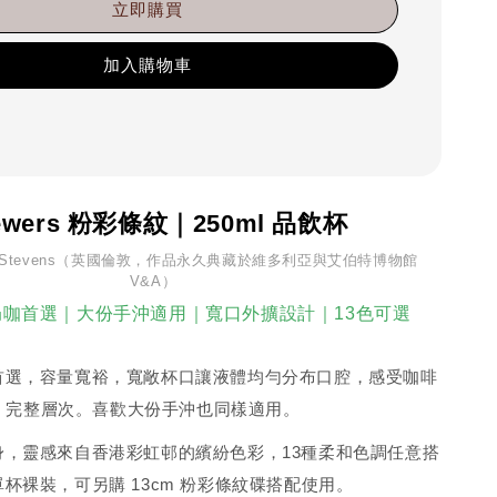
立即購買
加入購物車
ewers 粉彩條紋｜250ml 品飲杯
n Stevens（英國倫敦，作品永久典藏於維多利亞與艾伯特博物館
V&A）
大奶咖首選｜大份手沖適用｜寬口外擴設計｜13色可選
咖首選，容量寬裕，寬敞杯口讓液體均勻分布口腔，感受咖啡
完整層次。喜歡大份手沖也同樣適用。
身，靈感來自香港彩虹邨的繽紛色彩，13種柔和色調任意搭
杯裸裝，可另購 13cm
粉彩條紋
碟搭配使用。