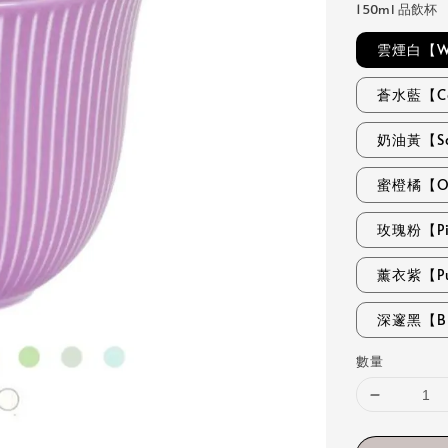
150ml 品飲杯
雲煙白【Wh
蒼水藍【Ce
奶油黃【S
蜜橙橘【O
玫瑰粉【Pi
薰衣紫【Pu
深邃黑【Bl
數量