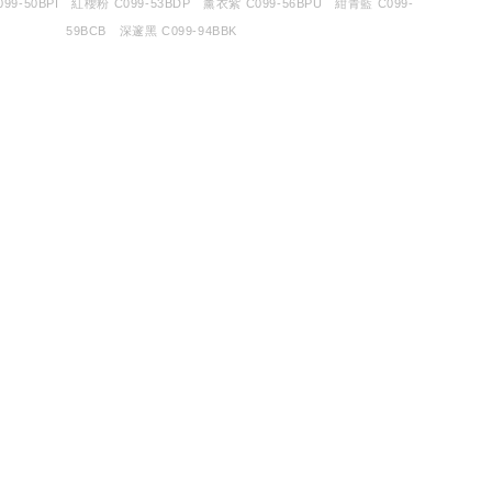
99-50BPI 紅櫻粉 C099-53BDP 薰衣紫 C099-56BPU 紺青藍 C099-
59BCB 深邃黑 C099-94BBK