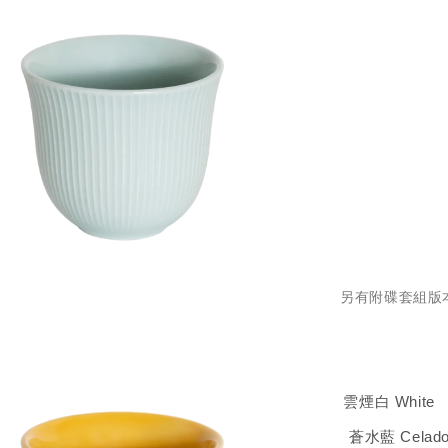
另有附碟套組版本
雲煙白 White 
蒼水藍 Celad