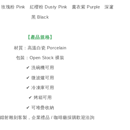
 玫瑰粉 Pink 紅櫻粉 Dusty Pink 薰衣紫 Purple 深邃
黑 Black
【產品規格】
材質：高溫白瓷 Porcelain
包裝：Open Stock 裸裝
✔ 洗碗機可用
✔ 微波爐可用
✔ 冷凍庫可用
✔ 烤箱可用
✔ 可堆疊收納
援鐳射雕刻客製，企業禮品 / 咖啡廳採購歡迎洽詢