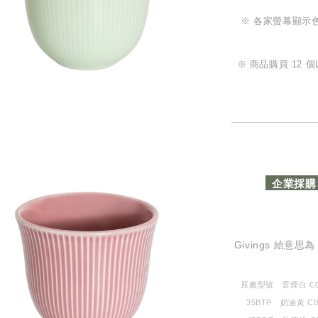
※ 各家螢幕顯示
※ 商品購買 12
企業採購
Givings 給意
原廠型號 雲煙白 C09
35BTP 奶油黃 C0