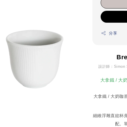
分享
Br
設計師：Simo
大拿鐵 / 
大拿鐵 / 大奶
細緻浮雕直紋杯
配。單