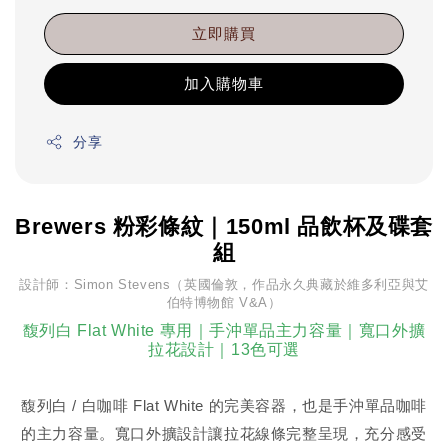
立即購買
加入購物車
分享
Brewers 粉彩條紋｜150ml 品飲杯及碟套
組
設計師：Simon Stevens（英國倫敦，作品永久典藏於維多利亞與艾
伯特博物館 V&A）
馥列白 Flat White 專用｜手沖單品主力容量｜寬口外擴
拉花設計｜13色可選
馥列白 / 白咖啡 Flat White 的完美容器，也是手沖單品咖啡
的主力容量。寬口外擴設計讓拉花線條完整呈現，充分感受