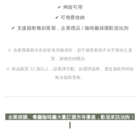
✔ 烤箱可用
✔ 可堆疊收納
✔ 支援鐳射雕刻客製，企業禮品 / 咖啡廳採購歡迎洽詢
※ 各家螢幕顯示色彩皆有些微差距，恕不接受顏色不合乎期待之退
貨，謝謝您的體諒。
※ 商品購買 12 個以上，請選擇宅配。如選擇超商，運送過程摔碎恕
無法協助更換。
企業採購、餐廳咖啡廳大量訂購另有優惠，歡迎來訊洽詢！