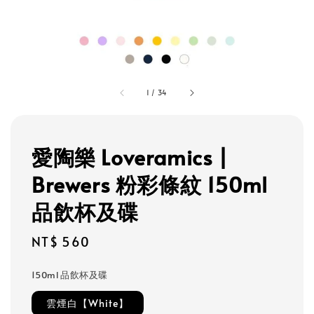
1
/
34
愛陶樂 Loveramics |
Brewers 粉彩條紋 150ml
品飲杯及碟
Regular
NT$ 560
price
150ml 品飲杯及碟
雲煙白【White】